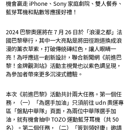
機會贏走 iPhone、Sony 家庭劇院、雙人餐券、
藍芽耳機和點數等應援好禮！
2024 巴黎奧運將在 7 月 26 日於「浪漫之都」法
國巴黎舉行，其中一大亮點是將田徑跑道換成浪
漫的薰衣草紫，打破傳統磚紅色，讓人眼睛一
亮！為呼應這一創新設計，聯合新聞網《前進巴
黎！金牌觀測站》活動主視覺也以紫色調呈現，
為參加者帶來更多沉浸式體驗。
本次《前進巴黎》活動共計兩大任務。第一個任
務，（一）「為選手加油」只須前往 udn 奧運專
區「盤點中華隊」頁面，為兩位中華隊選手加
油，就有機會抽中 TOZO 運動藍牙耳機（共 50
名）。第二個任務，（二）「簽到領好康」邀請