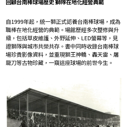
回顧台南棒球場歷史 獅隊在地化經營典範
自1999年起，統一獅正式認養台南棒球場，成為
職棒在地化經營的典範。場館歷經多次整修與升
級，包括草皮維護、外野延伸、LED螢幕等，見
證獅隊與城市共榮共存。書中同時收錄台南棒球
場珍貴影像資料，並重現獅王神轎、轟天雷、屠
龍刀等古物珍藏，一窺這座球場的前世今生。