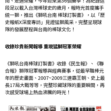
雨、走過榮耀，今年迎來第36個賽季！為紀錄這
段足以載入台灣棒球史的歲月，報時光首度攜手
統一獅，推出《獅吼台南 棒球訂製書》，以「歷
史報紙X深度專訪」見證猛獅風采，完整呈現球
隊的發展歷程與台南的棒球文化！
收錄珍貴新聞報導 重現猛獅冠軍榮耀
《獅吼台南棒球訂製書》收錄《民生報》、《聯
合報》獅隊冠軍報導與經典賽事，從最早職棒元
年的歷史畫面、2007~2009三連霸王朝、史上最
長17局大戰等等，完整珍藏球隊的重要瞬間，再
次感受球場上熱血沸騰的時光！