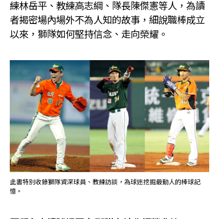
練林岳平、教練高志綱、隊長陳傑憲等人，為讀
者揭密場內場外不為人知的故事，細說職棒成立
以來，獅隊如何堅持信念、走向榮耀。
此書特別收錄獅隊資深球員、教練訪談，為球迷挖掘最動人的棒球記
憶。