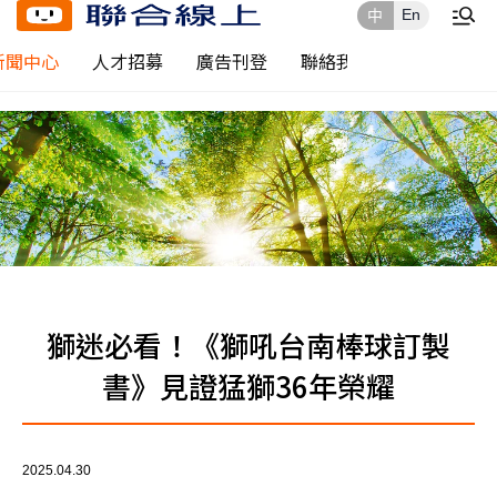
En
中
新聞中心
人才招募
廣告刊登
聯絡我們
獅迷必看！《獅吼台南棒球訂製
書》見證猛獅36年榮耀
2025.04.30