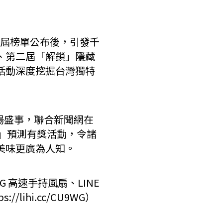
，每屆榜單公布後，引發千
、第二屆「解鎖」隱藏
活動深度挖掘台灣獨特
場盛事，聯合新聞網在
」預測有獎活動，令諸
美味更廣為人知。
G 高速手持風扇、LINE
ihi.cc/CU9WG）