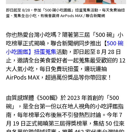
即日起至 8/28，參加「500 碗小吃圖鑑」扭蛋蒐集活動，每天免費抽扭
蛋、蒐集全台小吃，有機會贏得 AirPods MAX / 聯合新聞網
你也熱愛台灣小吃嗎？隨著第三屆「500 碗」小
吃榜單正式揭曉，聯合新聞網同步推出【
500 碗
小吃圖鑑】扭蛋蒐集
活動，即日起至 8 月 28 日
止，邀請全台美食愛好者一起蒐集最受歡迎的 12
大人氣小吃，每日免費玩扭蛋，邊玩邊抽
AirPods MAX，超過萬份獎品等你帶回家！
由質感媒體《500輯》於 2023 年首創的「500
碗」，是全台第一份以在地人視角的小吃評鑑指
南，每年榜單公布後無不引發熱烈討論。今年 7
月 19 日正式揭曉第三屆得獎榜單，集結 50 位來
自各界的跨領域評審，推薦 462 家代表台灣味的