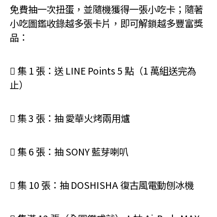
免費抽一次扭蛋，並隨機獲得一張小吃卡；隨著
小吃圖鑑收錄越多張卡片，即可解鎖越多豐富獎
品：
 集 1 張：送 LINE Points 5 點（1 萬組送完為
止）
 集 3 張：抽 愛華火烤兩用爐
 集 6 張：抽 SONY 藍芽喇叭
 集 10 張：抽 DOSHISHA 復古風電動刨冰機