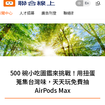
En
中
新聞中心
人才招募
廣告刊登
聯絡我們
500 碗小吃圖鑑來挑戰！用扭蛋
蒐集台灣味，天天玩免費抽
AirPods Max