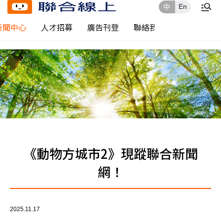
En
中
新聞中心
人才招募
廣告刊登
聯絡我們
《動物方城市2》現蹤聯合新聞
網！
2025.11.17