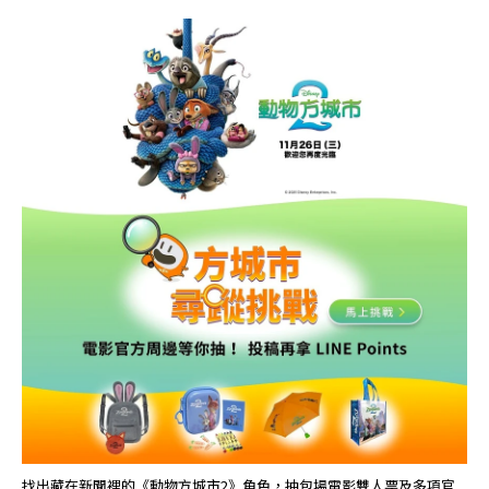
找出藏在新聞裡的《動物方城市2》角色，抽包場電影雙人票及多項官