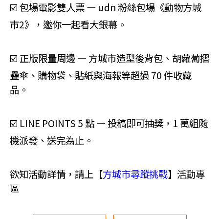
☑️ 包場電影雙人票 — udn 粉絲包場《動物方城
市2》，邀你一起看大銀幕。
☑️ 正版限量周邊 — 方城市造型後背包、胡蘿蔔摺
疊傘、購物袋、貼紙與海報等超過 70 件收藏
品。
☑️ LINE POINTS 5 點 — 投稿即可抽獎，1 萬組隨
機派發、送完為止。
欲知活動詳情，請上【
方城市尋蹤挑戰
】活動專
區