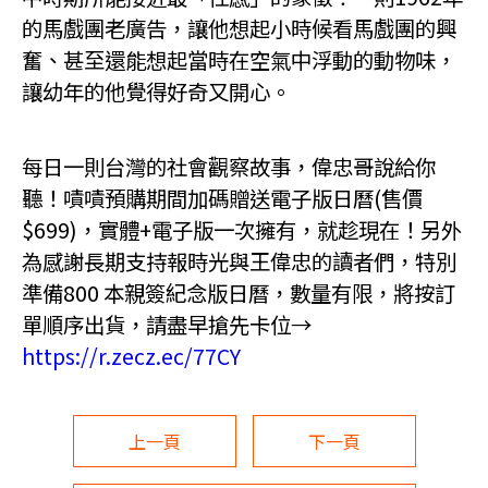
的馬戲團老廣告，讓他想起小時候看馬戲團的興
奮、甚至還能想起當時在空氣中浮動的動物味，
讓幼年的他覺得好奇又開心。
每日一則台灣的社會觀察故事，偉忠哥說給你
聽！嘖嘖預購期間加碼贈送電子版日曆(售價
$699)，實體+電子版一次擁有，就趁現在！另外
為感謝長期支持報時光與王偉忠的讀者們，特別
準備800 本親簽紀念版日曆，數量有限，將按訂
單順序出貨，請盡早搶先卡位→
https://r.zecz.ec/77CY
上一頁
下一頁