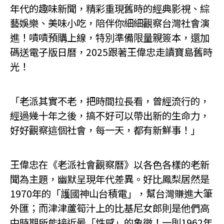
年代的趣味新聞，精彩重現舊時的經典影視、綜
藝娛樂、美味小吃，陪伴你細細觀察台灣社會演
進！嘖嘖預購上線，特別準備限量親簽本，還加
碼送電子版日曆，2025跟著王偉忠走讀寶島舊時
光！
「老派其實不老，把時間拉長看，曾經流行的，
經過幾十年之後，搞不好可以帶出新的生命力，
好好觀察這個社會，每一天，都有新鮮事！」
王偉忠在《老派社會觀察曆》以各色各樣的老新
聞為主題，幽默呈現年代差異。好比鳳梨居然是
1970年的「護國神山台積電」，幫台灣賺進大筆
外匯；而津津蘆筍汁上的比基尼女郎則是他們高
中時期所能接近最「性感」的象徵！一則1962年