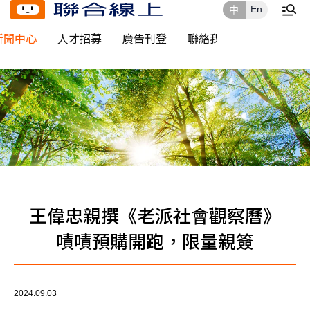
En
中
新聞中心
人才招募
廣告刊登
聯絡我們
王偉忠親撰《老派社會觀察曆》
嘖嘖預購開跑，限量親簽
2024.09.03